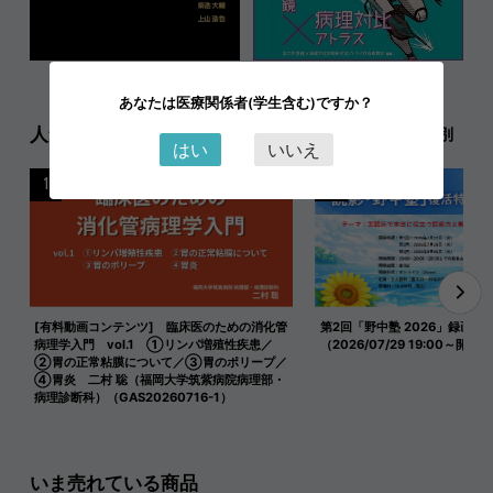
あなたは医療関係者(学生含む)ですか？
人気記事ランキング
日別
週別
月別
はい
いいえ
1
2
[有料動画コンテンツ] 臨床医のための消化管
第2回「野中塾 2026」録画映
病理学入門 vol.1 ①リンパ増殖性疾患／
（2026/07/29 19:00～開催）
②胃の正常粘膜について／③胃のポリープ／
④胃炎 二村 聡（福岡大学筑紫病院病理部・
病理診断科）（GAS20260716-1）
いま売れている商品