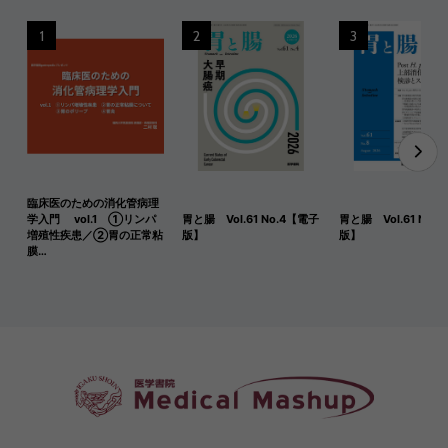
1
2
3
臨床医のための消化管病理
学入門 vol.1 ①リンパ
胃と腸 Vol.61 No.4【電子
胃と腸 Vol.61 No.
増殖性疾患／②胃の正常粘
版】
版】
膜…