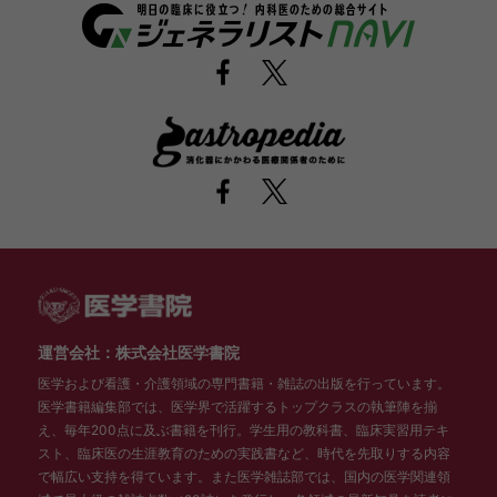
運営会社：株式会社医学書院
医学および看護・介護領域の専門書籍・雑誌の出版を行っています。
医学書籍編集部では、医学界で活躍するトップクラスの執筆陣を揃
え、毎年200点に及ぶ書籍を刊行。学生用の教科書、臨床実習用テキ
スト、臨床医の生涯教育のための実践書など、時代を先取りする内容
で幅広い支持を得ています。また医学雑誌部では、国内の医学関連領