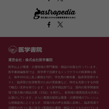
運営会社：株式会社医学書院
医学および看護・介護領域の専門書籍・雑誌の出版を行っています。
医学書籍編集部では、医学界で活躍するトップクラスの執筆陣を揃
え、毎年200点に及ぶ書籍を刊行。学生用の教科書、臨床実習用テキ
スト、臨床医の生涯教育のための実践書など、時代を先取りする内容
で幅広い支持を得ています。また医学雑誌部では、国内の医学関連領
域で最大級の雑誌点数（23誌）を発行し、各領域の最新知見を読者に
お届けしています。さらに看護出版部は看護・介護領域のフレッシュ
な情報提供にとどまらず、現場の生の声を紙面に反映し、臨床現場で
活躍中の方々に真に役立つ実践的な書籍・雑誌づくりを心がけていま