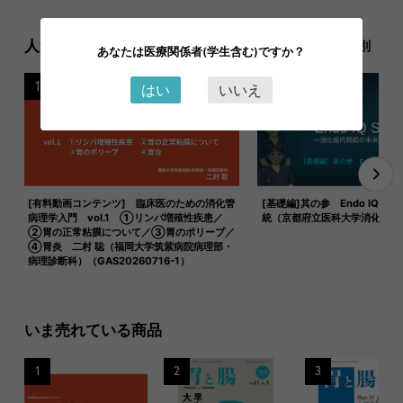
人気記事ランキング
日別
週別
月別
あなたは医療関係者(学生含む)ですか？
1
2
はい
いいえ
[有料動画コンテンツ] 臨床医のための消化管
[基礎編]其の参 Endo IQ式 
病理学入門 vol.1 ①リンパ増殖性疾患／
統（京都府立医科大学消化器内
②胃の正常粘膜について／③胃のポリープ／
④胃炎 二村 聡（福岡大学筑紫病院病理部・
病理診断科）（GAS20260716-1）
いま売れている商品
1
2
3