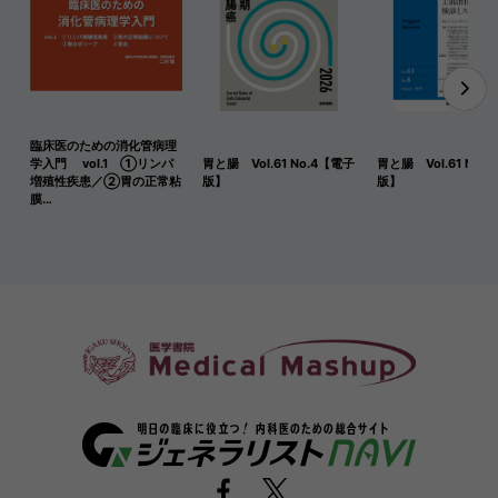
臨床医のための消化管病理
学入門 vol.1 ①リンパ
胃と腸 Vol.61 No.4【電子
胃と腸 Vol.61 No.
増殖性疾患／②胃の正常粘
版】
版】
膜…