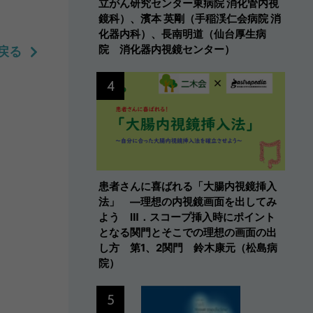
立がん研究センター東病院 消化管内視
鏡科）、濱本 英剛（手稲渓仁会病院 消
化器内科）、長南明道（仙台厚生病
院 消化器内視鏡センター）
戻る
4
患者さんに喜ばれる「大腸内視鏡挿入
法」 ―理想の内視鏡画面を出してみ
よう Ⅲ．スコープ挿入時にポイント
となる関門とそこでの理想の画面の出
し方 第1、2関門 鈴木康元（松島病
院）
5