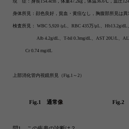
現 症：身長
154.4cm，
体重
47.2kg，
体温
36.6
℃，血圧
12
身体所見：顔色良好，貧血・黄疸なし，胸腹部所見は異
検査所見：
WBC 5,920 /μL
、
RBC 435
万
/μL
、
Hb13.2g/dL
Alb 4.2g/dL
、
T-bil 0.3mg/dL
、
AST 20U/L
、
AL
Cr 0.74 mg/dL
上部消化管内視鏡所見（Fig.1～2）
Fig.1 通常
像
Fig.2
問1
この疾患の診断は？