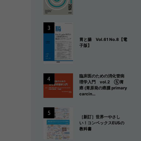
3
胃と腸 Vol.61 No.8【電
子版】
臨床医のための消化管病
4
理学入門 vol.2 ⑤胃
癌 (胃原発の癌腫 primary
carcin…
5
［新訂］世界一やさし
い！コンベックスEUSの
教科書