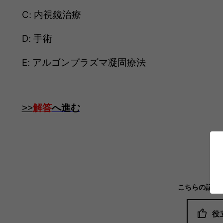
C
:
内視鏡治療
D
:
手術
E
:
アルゴンプラズマ凝固療法
>>
解答
へ
進む
こちらの記事
役