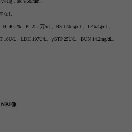
4/74Hg，
脈拍
68/min．
常なし．
、
Ht 40.1%
、
Plt 25.1
万
/uL
、
BS 120mg/dL
、
TP 6.4g/dL
、
T 16U/L
、
LDH 197U/L
、
γGTP 25U/L
、
BUN 14.2mg/dL
、
 NBI
像