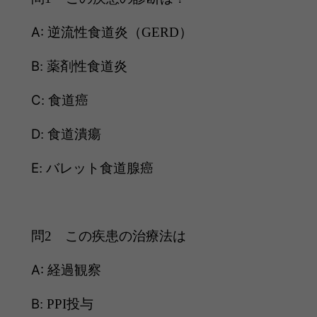
A:
逆流性食道炎（
GERD
）
B
:
薬剤性食道炎
C
:
食道癌
D
:
食道潰瘍
E
:
バレット食道腺癌
問
2
この疾患の治療法は
A:
経過観察
B
:
PPI
投与