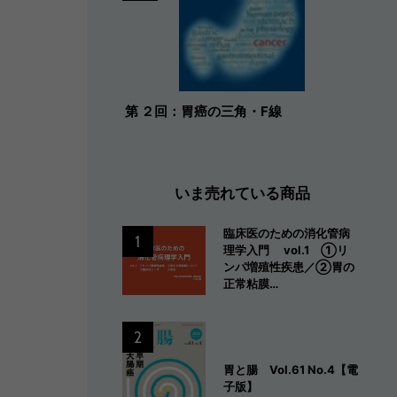
第 ２回：胃癌の三角・F線
いま売れている商品
臨床医のための消化管病
1
理学入門 vol.1 ①リ
ンパ増殖性疾患／②胃の
正常粘膜…
2
胃と腸 Vol.61 No.4【電
子版】