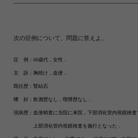
次の症例について、問題に答えよ。
症 例：
60
歳代，女性．
主 訴：胸焼け，血便．
既往歴：腎結石
嗜 好：飲酒歴なし，喫煙歴なし．
現病歴：血便精査に当院に来院，下部消化管内視鏡検査
上部消化管内視鏡検査を施行となった．