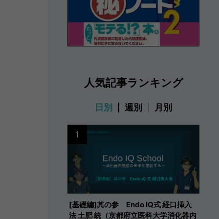
人気記事ランキング
日別
週別
月別
1
[基礎編]其の参 Endo IQ式 経口挿入
法 土肥 統（京都府立医科大学消化器内