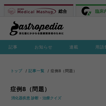
総合
臨床
記事
お知らせ
連載
用語
トップ
記事一覧
症例8（問題）
症例8（問題）
消化器疾患 診断・治療クイズ