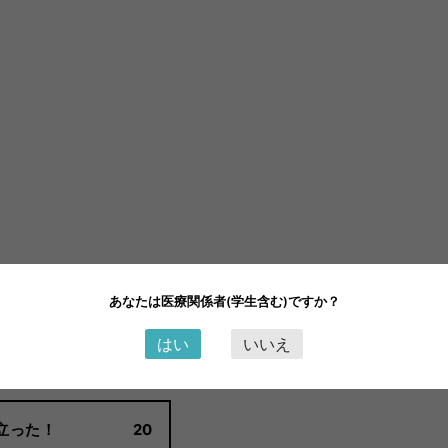
ブックマーク登録
この連載をフォロー
あなたは医療関係者(学生含む)ですか？
はい
いいえ
の内容はお役に立ちましたか？
立った！
20