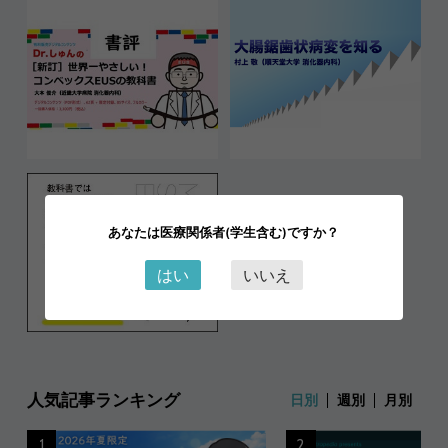
あなたは医療関係者(学生含む)ですか？
はい
いいえ
人気記事ランキング
日別
週別
月別
1
2