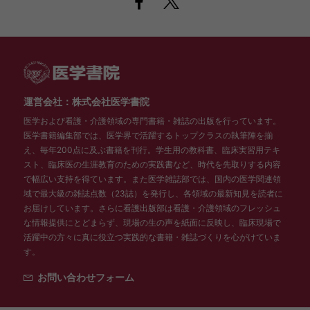
運営会社：株式会社医学書院
医学および看護・介護領域の専門書籍・雑誌の出版を行っています。
医学書籍編集部では、医学界で活躍するトップクラスの執筆陣を揃
え、毎年200点に及ぶ書籍を刊行。学生用の教科書、臨床実習用テキ
スト、臨床医の生涯教育のための実践書など、時代を先取りする内容
で幅広い支持を得ています。また医学雑誌部では、国内の医学関連領
域で最大級の雑誌点数（23誌）を発行し、各領域の最新知見を読者に
お届けしています。さらに看護出版部は看護・介護領域のフレッシュ
な情報提供にとどまらず、現場の生の声を紙面に反映し、臨床現場で
活躍中の方々に真に役立つ実践的な書籍・雑誌づくりを心がけていま
す。
お問い合わせフォーム