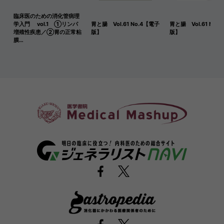
臨床医のための消化管病理
学入門 vol.1 ①リンパ
胃と腸 Vol.61 No.4【電子
胃と腸 Vol.61 No.
増殖性疾患／②胃の正常粘
版】
版】
膜…