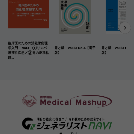
臨床医のための消化管病理
学入門 vol.1 ①リンパ
胃と腸 Vol.61 No.4【電子
胃と腸 Vol.61 No.
増殖性疾患／②胃の正常粘
版】
版】
膜…