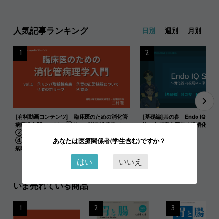
人気記事ランキング
日別
週別
月別
1
2
[有料動画コンテンツ] 臨床医のための消化管
[基礎編]其の参 Endo IQ式 
病理学入門 vol.1 ①リンパ増殖性疾患／
統（京都府立医科大学消化器内
②胃の正常粘膜について／③胃のポリープ／
④胃炎 二村 聡（福岡大学筑紫病院病理部・
あなたは医療関係者(学生含む)ですか？
病理診断科）（GAS20260716-1）
はい
いいえ
いま売れている商品
1
2
3