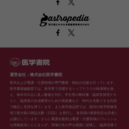
運営会社：株式会社医学書院
医学および看護・介護領域の専門書籍・雑誌の出版を行っています。
医学書籍編集部では、医学界で活躍するトップクラスの執筆陣を揃
え、毎年200点に及ぶ書籍を刊行。学生用の教科書、臨床実習用テキ
スト、臨床医の生涯教育のための実践書など、時代を先取りする内容
で幅広い支持を得ています。また医学雑誌部では、国内の医学関連領
域で最大級の雑誌点数（23誌）を発行し、各領域の最新知見を読者に
お届けしています。さらに看護出版部は看護・介護領域のフレッシュ
な情報提供にとどまらず、現場の生の声を紙面に反映し、臨床現場で