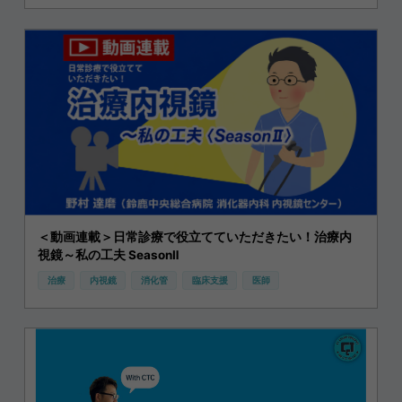
＜動画連載＞日常診療で役立てていただきたい！治療内
視鏡～私の工夫 SeasonⅡ
治療
内視鏡
消化管
臨床支援
医師