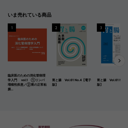
いま売れている商品
1
2
3
臨床医のための消化管病理
学入門 vol.1 ①リンパ
胃と腸 Vol.61 No.4【電子
胃と腸 Vol.61 No.
増殖性疾患／②胃の正常粘
版】
版】
膜…