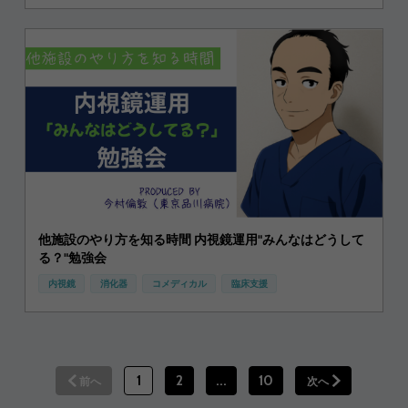
他施設のやり方を知る時間 内視鏡運用"みんなはどうして
る？"勉強会
内視鏡
消化器
コメディカル
臨床支援
1
2
...
10
前へ
次へ