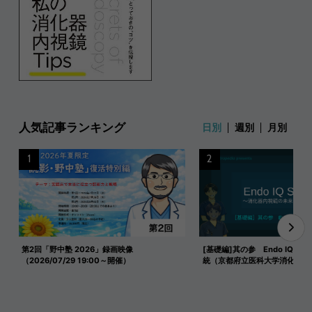
人気記事ランキング
日別
週別
月別
1
2
第2回「野中塾 2026」録画映像
[基礎編]其の参 Endo IQ式 
（2026/07/29 19:00～開催）
統（京都府立医科大学消化器内