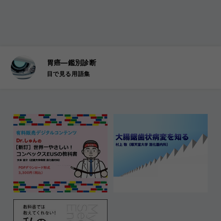
胃癌―鑑別診断
目で見る用語集