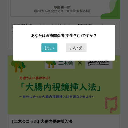
直腸癌診療 “こんなときどうする!?”【直腸癌コンサルテー
ションサービス CONNECT-RC のご紹介】
あなたは医療関係者(学生含む)ですか？
直腸
コンサルテーション
下部消化管
はい
いいえ
[二木会コラボ] 大腸内視鏡挿入法