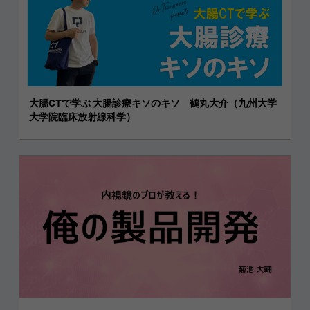
大腸CTで学ぶ 大腸診療キソのキソ 鶴丸大介（九州大学
大学院臨床放射線科学）