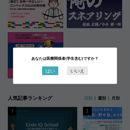
あなたは医療関係者(学生含む)ですか？
はい
いいえ
人気記事ランキング
日別
週別
月別
1
2