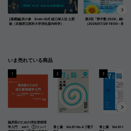
[基礎編]其の参 Endo IQ式 経口挿入法 土肥
第2回「野中塾 2026」録画映
統（京都府立医科大学消化器内科学）
（2026/07/29 19:00～開催）
いま売れている商品
1
2
3
臨床医のための消化管病理
学入門 vol.1 ①リンパ
胃と腸 Vol.61 No.4【電子
胃と腸 Vol.61 No.