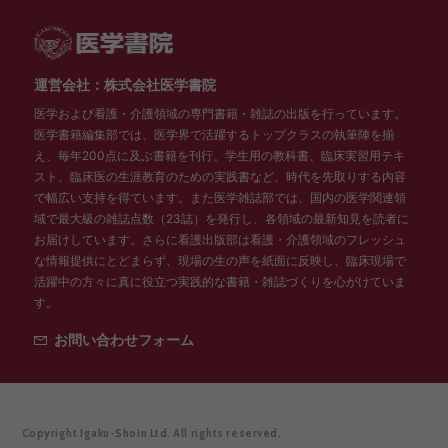
運営会社：株式会社医学書院
医学および看護・介護領域の専門書籍・雑誌の出版を行っています。
医学書籍編集部では、医学界で活躍するトップクラスの執筆陣を揃
え、毎年200点に及ぶ書籍を刊行。学生用の教科書、臨床実習用テキ
スト、臨床医の生涯教育のための実践書など、時代を先取りする内容
で幅広い支持を得ています。また医学雑誌部では、国内の医学関連領
域で最大級の雑誌点数（23誌）を発行し、各領域の最新知見を読者に
お届けしています。さらに看護出版部は看護・介護領域のフレッシュ
な情報提供にとどまらず、現場の生の声を紙面に反映し、臨床現場で
活躍中の方々に真に役立つ実践的な書籍・雑誌づくりを心がけていま
す。
お問い合わせフォーム
Copyright Igaku-Shoin Ltd. All rights reserved.