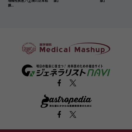
増殖性疾患／②胃の正常粘
版】
版】
膜…