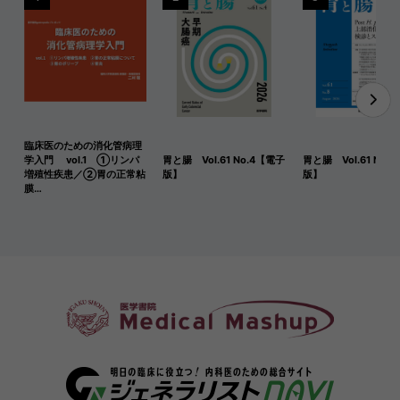
臨床医のための消化管病理
学入門 vol.1 ①リンパ
胃と腸 Vol.61 No.4【電子
胃と腸 Vol.61 No.
増殖性疾患／②胃の正常粘
版】
版】
膜…