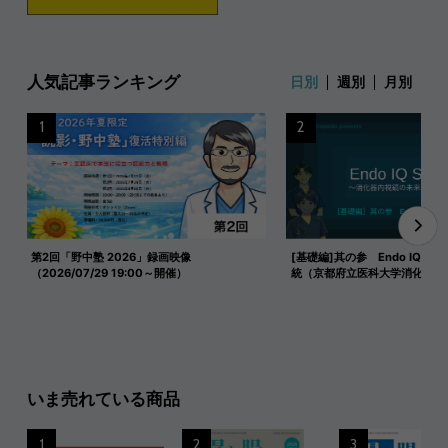
人気記事ランキング
日別
週別
月別
1
2
第2回「野中塾 2026」録画映像
[基礎編]其の参 Endo IQ式 
（2026/07/29 19:00～開催）
統（京都府立医科大学消化器内
いま売れている商品
1
2
3