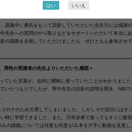
なかなか勉強会に参加できなかった先生」「もう一度学び直し
はい
いいえ
の参加をおすすめいたします。
生、講義中に勇気をもって読影していただいた先生方には感謝
も野中先生への質問のやり取りなどをサポートいただいて本当に
読影の講義を企画していただけましたら、ぜひともも参加させ
、男性の
受講者の
先生よりいただいた感想＞
っていた言葉が、如何に曖昧に使っていたことがわかりました。 
ていたつもりでしたが、野中先生の読影の説明を聞き、NBIで
た。
コロナのため欠席してしまいました。しかしその翌日にはオ
良い時に学習できました。また、日常診療で迷ってもすぐに復
ULの講義については何度も何度もUL本を片手に動画を見直し