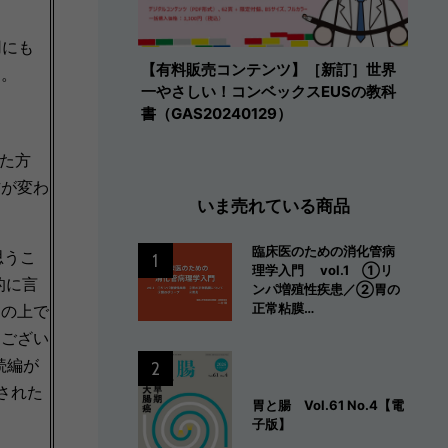
用にも
【有料販売コンテンツ】［新訂］世界
た。
一やさしい！コンベックスEUSの教科
書（GAS20240129）
た方
方が変わ
いま売れている商品
臨床医のための消化管病
思うこ
1
理学入門 vol.1 ①リ
的に言
ンパ増殖性疾患／②胃の
正常粘膜…
その上で
うござい
続編が
2
された
胃と腸 Vol.61 No.4【電
子版】