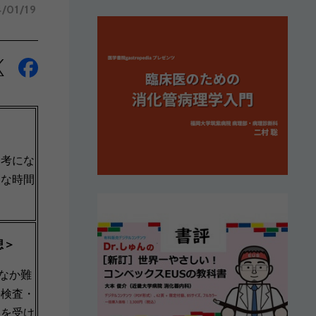
/01/19
参考にな
きな時間
想＞
なか難
の検査・
義を受け