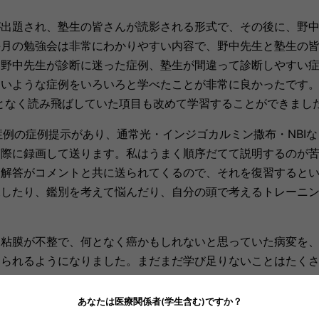
が出題され、塾生の皆さんが読影される形式で、その後に、野
毎月の勉強会は非常にわかりやすい内容で、野中先生と塾生の
、野中先生が診断に迷った症例、塾生が間違って診断しやすい
いような症例をいろいろと学べたことが非常に良かったです。
となく読み飛ばしていた項目も改めて学習することができまし
症例の症例提示があり、通常光・インジゴカルミン撒布・NBI
実際に録画して送ります。私はうまく順序だてて説明するのが
範解答がコメントと共に送られてくるので、それを復習すると
探したり、鑑別を考えて悩んだり、自分の頭で考えるトレーニ
く粘膜が不整で、何となく癌かもしれないと思っていた病変を
えられるようになりました。まだまだ学び足りないことはたく
進していきたいと思います。
あなたは医療関係者(学生含む)ですか？
たが、「これから内視鏡の読影を勉強したい先生」「読影のレ