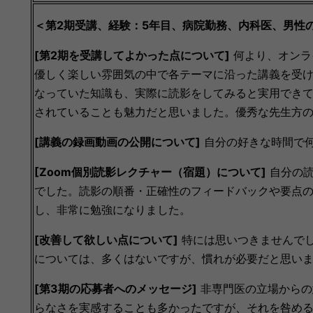
＜第2期受講、経験：5年目、病院勤務、内科医、男性
[第2期を受講してよかった点について]
何より、オンラ
優しく楽しい雰囲気の中で各テーマに沿った講義を受
なっていた知識も、実際に読影をしてみると実用でき
されていることも魅力だと思いました。優秀な先生方
[講義の録画動画の公開について]
自分の好きな時間で何
[Zoom個別読影レクチャー（宿題）について]
自分の読
でした。読影の順番・正確性のフィードバックや要点
し、非常に勉強になりました。
[改善して欲しい点について]
特には思いつきませんで
については、多くはないですが、慣れが必要だと思い
[第3期の応募者へのメッセージ]
非専門医の立場からの
らなさを実感することも多かったですが、それを咎め