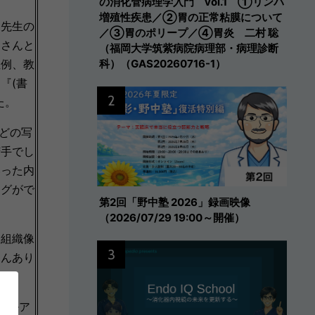
の消化管病理学入門 vol.1 ①リンパ
増殖性疾患／②胃の正常粘膜について
中先生の
／③胃のポリープ／④胃炎 二村 聡
皆さんと
（福岡大学筑紫病院病理部・病理診断
症例、教
科）（GAS20260716-1）
『(書
2
た。
などの写
苦手でし
いった内
ングがで
第2回「野中塾 2026」録画映像
（2026/07/29 19:00～開催）
、組織像
3
さんあり
ベルア