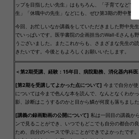
ップを目指したい先生」はもちろん、「子育てなどで
生」「休職中の先生」などにも、ぜひ第3期の野中塾へ
今回、お忙しいなか講義をしていただきました野中先
でいっぱいです。医学書院の企画担当のWall-Eさん
うございました。またこれからも、さまざまな先生の
きたいです。今後ともよろしくお願いいたします。
＜第2期受講、経験：15年目、
病院勤務、
消化器内科医
[第2期を受講してよかった点について]
今まで自分が使
については今まで色んな本を読んで、なんとなくわかっ
影、診断はこうするのかと目から鱗が何度も落ちまし
[講義の録画動画の公開について]
私は一回目の講義から
ンで見ることができ、いつでもどこでも自分の都合の
ため、自分のペースで学ぶことができでよかったです。