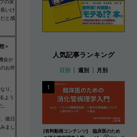
プの実
は長いけ
切だと感
想＞
人気記事ランキング
機会が
影のお作
日別
週別
月別
1
になり、
するよう
た。
が、後日
込みまし
[有料動画コンテンツ] 臨床医のため