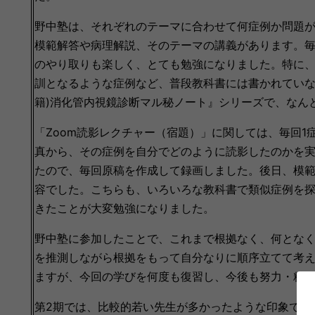
野中塾は、それぞれのテーマに合わせて何症例か問題
模範解答や病理解説、そのテーマの講義があります。
のやり取りも楽しく、とても勉強になりました。特に
訓となるような症例など、普段教科書には書かれていな
籍)消化管内視鏡診断マル秘ノート』シリーズで、なん
「Zoom読影レクチャー（宿題）」に関しては、毎回1
真から、その症例を自分でどのように読影したのかを
たので、毎回原稿を作成して録画しました。後日、模
容でした。こちらも、いろいろな教科書で類似症例を
きたことが大変勉強になりました。
野中塾に参加したことで、これまで根拠なく、何とな
を推測しながら根拠をもって自分なりに順序立てて考
ますが、今回の学びを何度も復習し、今後も努力・精
第2期では、比較的若い先生が多かったような印象でし