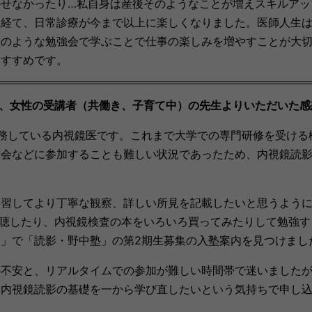
せなかったり…私自身は産後そのようなことが増えスキルアッ
を経て、日常診療が今まで以上に楽しくなりました。医師人生
塾のような勉強会で学ぶことで仕事の楽しみを増やすことが大
おすすめです。
、
女性の受講者
（共働き、子育て中）
の先生
よりいただいた感
務している内視鏡医です。これまで大学での専門研修を受ける
究会などに参加することも難しい状況であったため、内視鏡読
学習してより丁寧な観察、詳しい所見を記載したいと思うよう
などを拝聴したり、内視鏡検査の本をいろいろ買ってみたりして勉強
」で「読影・野中塾」の第2期生募集の入塾案内を見つけまし
の不安と、リアルタイムでの参加が難しい時間帯で迷いました
、内視鏡読影の基礎を一から学び直したいという気持ちで申し