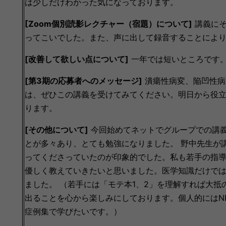
は少しだけわかった気になっております。
[Zoom個別読影レクチャー（宿題）について]
講義にそ
ってこいでした。また、声に出して録音することによ
[改善して欲しい点について]
一年では短いところです
[第3期の応募者へのメッセージ]
潰瘍性病変、陥凹性病
は、ぜひこの講義を受けてみてください。明日から役
ります。
[その他について]
今回始めてネットでグループでの講
とが多々あり、とても勉強になりました。 野中先生が
ってくださっていたのが印象的でした。私も若手の指
優しく教えていきたいと思いました。医学知識だけで
ました。 （若手には「モテ本1、2」を理解すれば大
出ることを心から楽しみにしております。個人的にはN
症例集で学びたいです。）