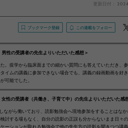
更新日付：
2024
ブックマーク登録
この連載をフォロー
、男性の受講者の先生よりいただいた感想＞
した。
疫学から臨床面までの細かい質問にも答えていただき、
ルタイムの講義に参加できない場合でも、講義の録画動画を好
とが可能でした。
、女性の受講者（共働き、子育て中）の先生よりいただいた感
しながら働いており、読影勉強会へ現地参加をすることはなか
て検討する場もなく、自分の読影の正誤も分からないまま日々
ニケーションが取れる勉強会で他の先生方の読影を聞きつつ講