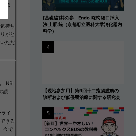
たい先
[基礎編]其の参 Endo IQ式 経口挿入
法 土肥 統（京都府立医科大学消化器内
の気持ち
科学）
ありがと
ていただ
4
NBI
【現地参加用】第9回十二指腸腫瘍の
の読
診断および低侵襲治療に関する研究会
ンライ
5
習できる
、今で