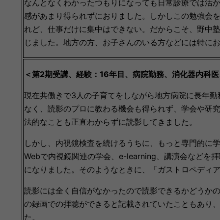
なんとなくわかったつもりになっても日常診療では活か
感があまり得られずにおりました。
しかしこの勉強会
れど、仕事だけに集中はできない。だからこそ、野中
じました。地方の方、お子さんのいる方などには特に
＜第2期受講、経験：16年目、
病院勤務、
消化器内科医
現在共働きで3人の子育てをしながら地方病院に長年勤
なく、読影のプロに教わる機会も得られず、学会や研
法的なことも正直わからずに読影してきました。
しかし、内視鏡検査を続けるうちに、もっと専門的に
Webで内視鏡関連の学会、e-learning、講演会
になりました。そのようなときに、「ガストロペディア
読影には全く自信がなかったので読影できるかどうか
の録画での拝聴ができると記載されていたこともあり
た。