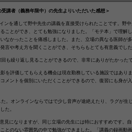
の
受講者（義務年限中）の
先生よりいただいた感想＞
インを通して野中先生の講義を直接受けられたことです。野中
けることができ、とても勉強になりました。「モテ本」で理解
ていなかったことを痛感しました。また、立場の異なる医師が
の発言や考え方を聞くことができ、そちらもとても有意義でし
回も繰り返し見ることができるので、非常にありがたかった
影を評価してもらえる機会は現在勤務している施設ではあり
のコメントを個別にいただくことができるので、復習にも身が
した。オンラインならではで少し音声が途絶えたり、ラグが生
ました。
意見になりますが、同じ立場の先生には特におすすめです。自
ることのない雰囲気の中で勉強ができました。「講義の録画動