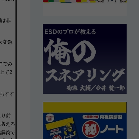
開は非
大変勉
中でみ
上で2
おすす
たり前
も増える
の講義で