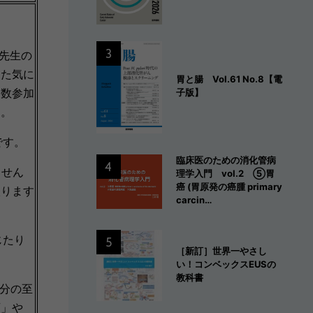
3
先生の
した気に
胃と腸 Vol.61 No.8【電
多数参加
子版】
た。
です。
臨床医のための消化管病
4
ません
理学入門 vol.2 ⑤胃
癌 (胃原発の癌腫 primary
入ります
carcin…
じたり
5
［新訂］世界一やさし
い！コンベックスEUSの
教科書
分の至
画」や