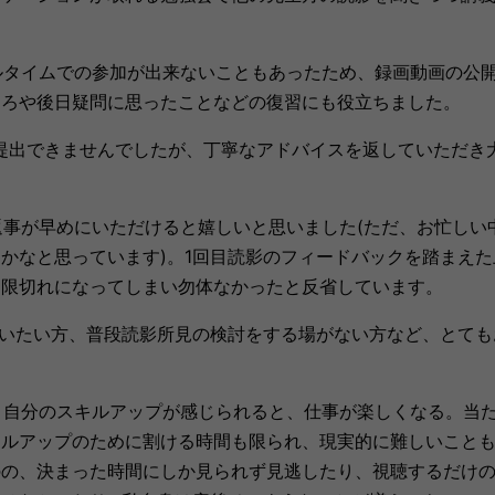
ルタイムでの参加が出来ないこともあったため、録画動画の公
ころや後日疑問に思ったことなどの復習にも役立ちました。
提出できませんでしたが、丁寧なアドバイスを返していただき
事が早めにいただけると嬉しいと思いました(ただ、お忙しい
かなと思っています)。1回目読影のフィードバックを踏まえた
期限切れになってしまい勿体なかったと反省しています。
いたい方、普段読影所見の検討をする場がない方など、とても
]
自分のスキルアップが感じられると、仕事が楽しくなる。当
キルアップのために割ける時間も限られ、現実的に難しいこと
のの、決まった時間にしか見られず見逃したり、視聴するだけ