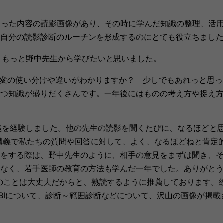
った内容の読影画像があり、その時に学んだ知識の整理、活
り自分の読影診断のルーチンを形成するのにとても役立ちまし
。もっと野中先生から学びたいと思いました。
変の使い分けや違いがわかりますか？ 少しでもあれっと思っ
立つ知識が盛りだくさんです。一年後にはものの考え方や捉え
義を経験しました。他の先生の読影を聞くたびに、なるほどと
講義で私たちの質問や回答に対して、よく、なるほどねと肯定
導をする際は、野中先生のように、相手の意見をまずは聞き、
はなく、若手医師の教育の方法も学んだ一年でした。ありがと
抵のことは大丈夫だからと、熟読するように推薦しております。
BIについて、診断～範囲診断などについて、沢山の画像が掲載