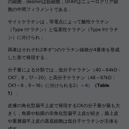
の細胞，desminは筋細胞，GFAPはニューログリア細
胞の中間フィラメントである．
サイトケラチンは，等電点によって酸性ケラチン
（Type Iケラチン）と塩基性ケラチン（Type IIケラチ
ン）に分けられ，
両者はそれぞれ2本ずつのケラチン線維が4量体を形成
した形で発現する．
分子量による分類では，低分子ケラチン（40～64kD :
CK7，8，17～20）と高分子ケラチン（48～67kD :
CK1～6，9～16）に分けられる
2）～4）
（Table
1）
．
皮膚の角化型扁平上皮で発現するCKの分子量が最も大
きく，角膜や粘膜の非角化型扁平上皮が続き，腺上皮
や重層扁平上皮の基底細胞は低分子ケラチンが主体を
成す．