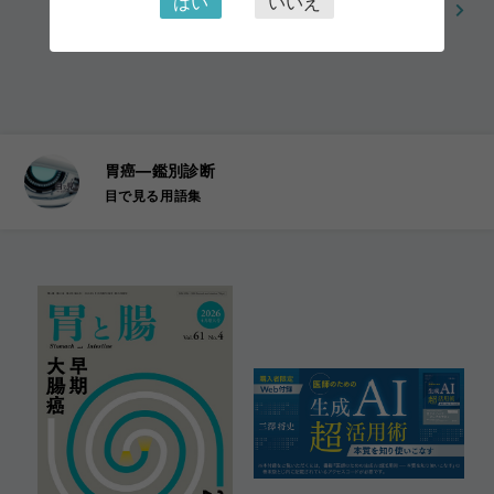
はい
いいえ
用語集一覧に戻る
胃癌―鑑別診断
目で見る用語集