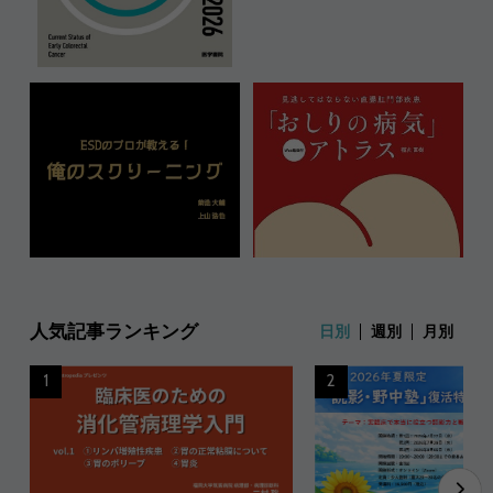
人気記事ランキング
日別
週別
月別
1
2