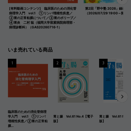
[有料動画コンテンツ] 臨床医のための消化管
第2回「野中塾 2026」録画映
病理学入門 vol.1 ①リンパ増殖性疾患／
（2026/07/29 19:00～開催）
②胃の正常粘膜について／③胃のポリープ／
④胃炎 二村 聡（福岡大学筑紫病院病理部・
病理診断科）（GAS20260716-1）
いま売れている商品
1
2
3
臨床医のための消化管病理
学入門 vol.1 ①リンパ
胃と腸 Vol.61 No.4【電子
胃と腸 Vol.61 No.
増殖性疾患／②胃の正常粘
版】
版】
膜…