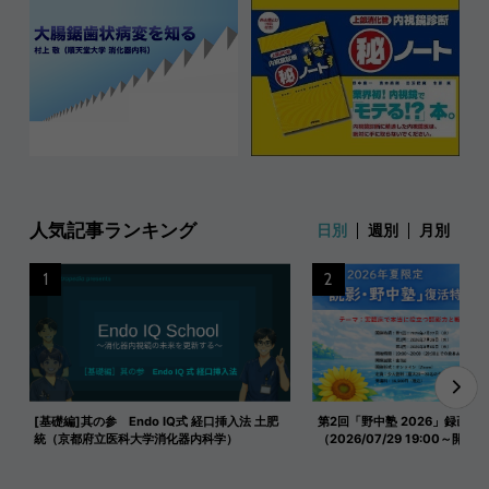
人気記事ランキング
日別
週別
月別
1
2
[基礎編]其の参 Endo IQ式 経口挿入法 土肥
第2回「野中塾 2026」録画映
統（京都府立医科大学消化器内科学）
（2026/07/29 19:00～開催）