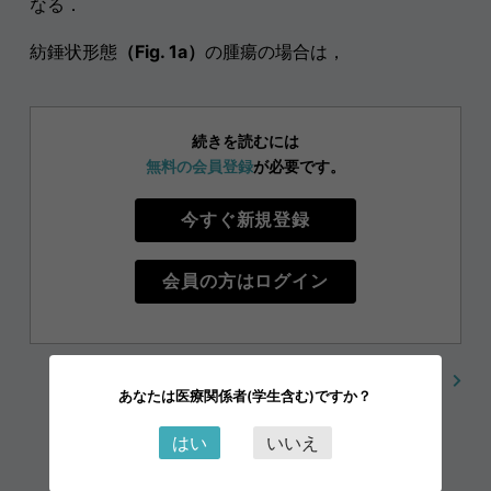
なる．
紡錘状形態
（Fig. 1a）
の腫瘍の場合は，
続きを読むには
無料の会員登録
が必要です。
今すぐ新規登録
会員の方はログイン
用語集一覧に戻る
あなたは医療関係者(学生含む)ですか？
はい
いいえ