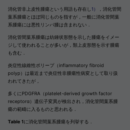
消化管非上皮性腫瘍という用語も存在し
1）
，消化管間
葉系腫瘍とほぼ同じものを指すが，一般に消化管間葉
系腫瘍には悪性リンパ腫は含まれない．
消化管間葉系腫瘍は紡錘状形態を示した腫瘍をイメー
ジして使われることが多いが，類上皮形態を示す腫瘍
も含む．
炎症性線維性ポリープ（inflammatory fibroid
polyp）は最近まで炎症性非腫瘍性病変として取り扱
われてきたが，
多くにPDGFRA（platelet-derived growth factor
receptorα）遺伝子変異が検出され，消化管間葉系腫
瘍の範疇に入るものと思われる．
Table 1
に消化管間葉系腫瘍を列挙する．