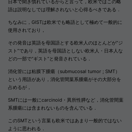
日本で聞き慣れているからと言って，欧米ではこの略
語は説明なしでは理解されないと心得るべきである．
ちなみに，GISTは欧米でも略語として極めて一般的に
使用されており，
その発音は英語を母国語とする欧米人のほとんどが“ジ
スト”であり，英語を母国語としない欧米人・日本人な
どの一部で“ギスト”と発音されている．
消化管には粘膜下腫瘍（submucosal tumor ; SMT）
という用語があり，消化管間葉系腫瘍がその大部分を
占めるが，
SMTには一般にcarcinoid・異所性膵など，消化管間葉
系腫瘍には含まれないものを含んでいる．
このSMTという言葉も欧米ではあまり一般的ではない
ように思われる．