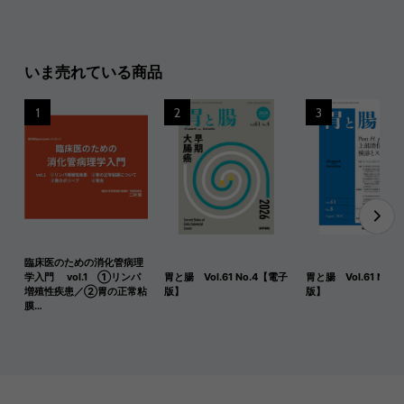
いま売れている商品
1
2
3
臨床医のための消化管病理
学入門 vol.1 ①リンパ
胃と腸 Vol.61 No.4【電子
胃と腸 Vol.61 No.
増殖性疾患／②胃の正常粘
版】
版】
膜…