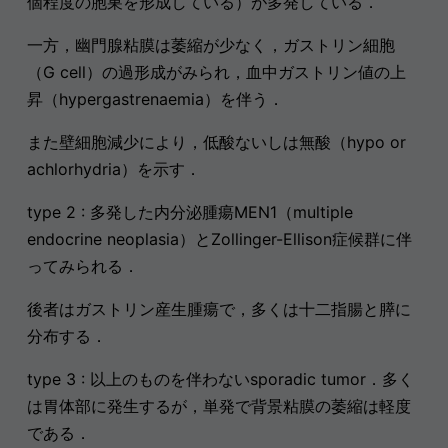
個程度の胞巣を形成している）が多発している．
一方，幽門腺粘膜は萎縮が少なく，ガストリン細胞
（G cell）の過形成がみられ，血中ガストリン値の上
昇（hypergastrenaemia）を伴う．
また壁細胞減少により，低酸ないしは無酸（hypo or
achlorhydria）を示す．
type 2 : 多発した内分泌腫瘍MEN1（multiple
endocrine neoplasia）とZollinger-Ellison症候群に伴
ってみられる．
後者はガストリン産生腫瘍で，多くは十二指腸と膵に
分布する．
type 3 : 以上のものを伴わないsporadic tumor．多く
は胃体部に発生するが，単発で背景粘膜の萎縮は軽度
である．