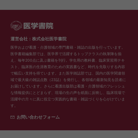
運営会社：株式会社医学書院
医学および看護・介護領域の専門書籍・雑誌の出版を行っています。
医学書籍編集部では、医学界で活躍するトップクラスの執筆陣を揃
え、毎年200点に及ぶ書籍を刊行。学生用の教科書、臨床実習用テキ
スト、臨床医の生涯教育のための実践書など、時代を先取りする内容
で幅広い支持を得ています。また医学雑誌部では、国内の医学関連領
域で最大級の雑誌点数（23誌）を発行し、各領域の最新知見を読者に
お届けしています。さらに看護出版部は看護・介護領域のフレッシュ
な情報提供にとどまらず、現場の生の声を紙面に反映し、臨床現場で
活躍中の方々に真に役立つ実践的な書籍・雑誌づくりを心がけていま
す。
お問い合わせフォーム