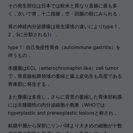
その発生部位は日本では欧米と異なり直腸に最も多
く，次いで胃，十二指腸，空・回腸の順にみられる．
胃の神経内分泌腫瘍は発生環境の違いによりtype 1，
2，3に分類される
1）
．
type 1 : 自己免疫性胃炎（autoimmune gastritis）を
伴うもの．
本腫瘍はECL（enterochromaphin like）cell tumor
で，胃底腺粘膜領域の萎縮と腸上皮化生も高度である
胃体部に発生する．
また腫瘍は多発し，さらに背景の萎縮した胃体部粘膜
には非腫瘍性の内分泌細胞小胞巣（WHOでは
hyperplastic and preneoplastic lesionsと称され，
粘膜中層から深部にリンパ球より大きめの細胞が十数