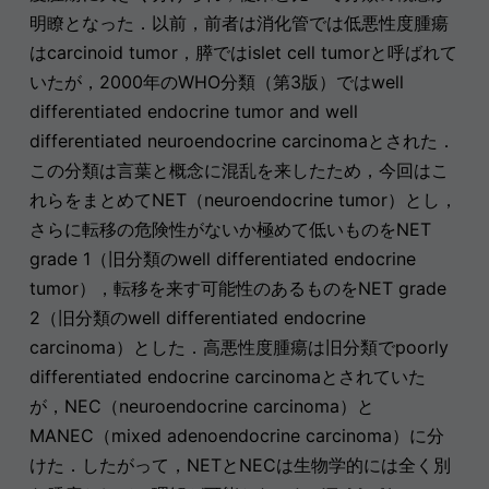
明瞭となった．以前，前者は消化管では低悪性度腫瘍
はcarcinoid tumor，膵ではislet cell tumorと呼ばれて
いたが，2000年のWHO分類（第3版）ではwell
differentiated endocrine tumor and well
differentiated neuroendocrine carcinomaとされた．
この分類は言葉と概念に混乱を来したため，今回はこ
れらをまとめてNET（neuroendocrine tumor）とし，
さらに転移の危険性がないか極めて低いものをNET
grade 1（旧分類のwell differentiated endocrine
tumor），転移を来す可能性のあるものをNET grade
2（旧分類のwell differentiated endocrine
carcinoma）とした．高悪性度腫瘍は旧分類でpoorly
differentiated endocrine carcinomaとされていた
が，NEC（neuroendocrine carcinoma）と
MANEC（mixed adenoendocrine carcinoma）に分
けた．したがって，NETとNECは生物学的には全く別