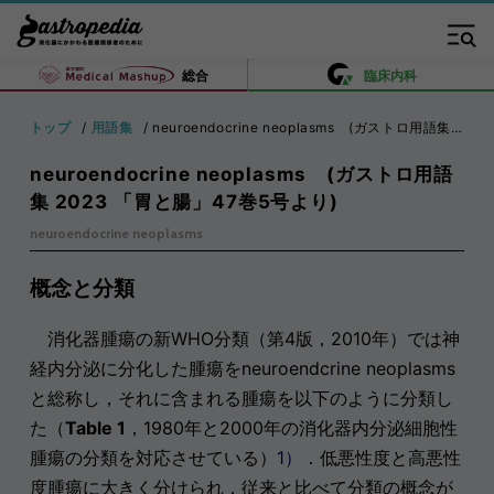
総合
臨床内科
トップ
用語集
neuroendocrine neoplasms (ガストロ用語集 2023 「胃と腸」47巻5号より)
neuroendocrine neoplasms (ガストロ用語
集 2023 「胃と腸」47巻5号より)
neuroendocrine neoplasms
概念と分類
消化器腫瘍の新WHO分類（第4版，2010年）では神
経内分泌に分化した腫瘍をneuroendcrine neoplasms
と総称し，それに含まれる腫瘍を以下のように分類し
た（
Table 1
，1980年と2000年の消化器内分泌細胞性
腫瘍の分類を対応させている）
1）
．低悪性度と高悪性
度腫瘍に大きく分けられ，従来と比べて分類の概念が