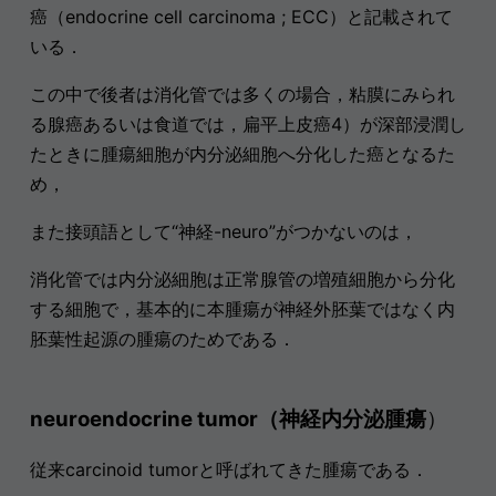
癌（endocrine cell carcinoma ; ECC）と記載されて
いる．
この中で後者は消化管では多くの場合，粘膜にみられ
る腺癌あるいは食道では，扁平上皮癌4）が深部浸潤し
たときに腫瘍細胞が内分泌細胞へ分化した癌となるた
め，
また接頭語として“神経-neuro”がつかないのは，
消化管では内分泌細胞は正常腺管の増殖細胞から分化
する細胞で，基本的に本腫瘍が神経外胚葉ではなく内
胚葉性起源の腫瘍のためである．
neuroendocrine tumor（神経内分泌腫瘍
）
従来carcinoid tumorと呼ばれてきた腫瘍である．