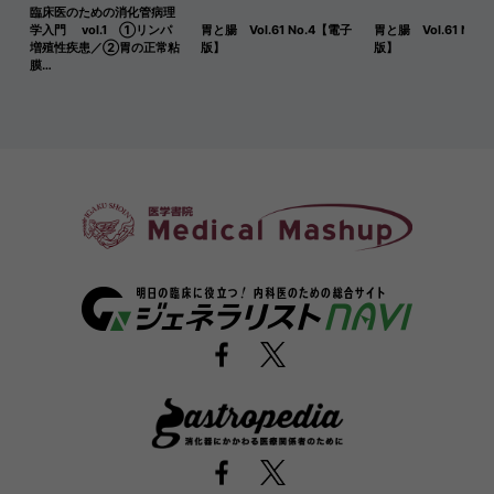
臨床医のための消化管病理
学入門 vol.1 ①リンパ
胃と腸 Vol.61 No.4【電子
胃と腸 Vol.61 No.
増殖性疾患／②胃の正常粘
版】
版】
膜…