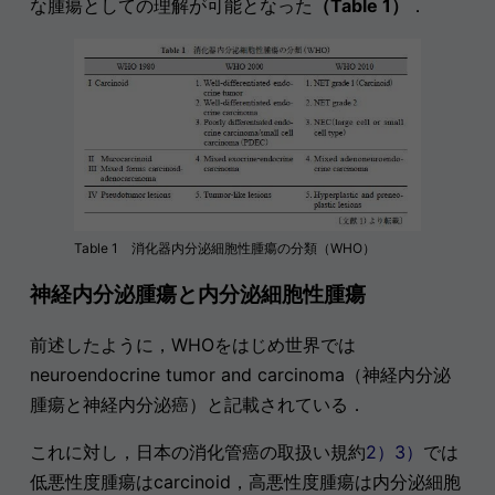
な腫瘍としての理解が可能となった
（Table 1）
．
Table 1 消化器内分泌細胞性腫瘍の分類（WHO）
神経内分泌腫瘍と内分泌細胞性腫瘍
前述したように，WHOをはじめ世界では
neuroendocrine tumor and carcinoma（神経内分泌
腫瘍と神経内分泌癌）と記載されている．
これに対し，日本の消化管癌の取扱い規約
2）3）
では
低悪性度腫瘍はcarcinoid，高悪性度腫瘍は内分泌細胞