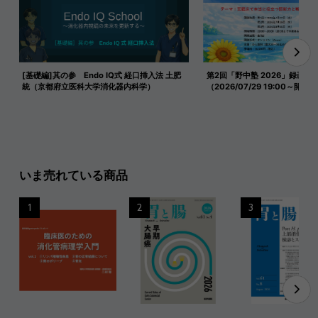
[基礎編]其の参 Endo IQ式 経口挿入法 土肥
第2回「野中塾 2026」録画映
統（京都府立医科大学消化器内科学）
（2026/07/29 19:00～開催）
いま売れている商品
1
2
3