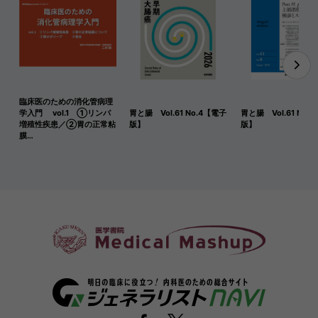
臨床医のための消化管病理
学入門 vol.1 ①リンパ
胃と腸 Vol.61 No.4【電子
胃と腸 Vol.61 No.
増殖性疾患／②胃の正常粘
版】
版】
膜…