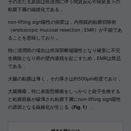
その主たる原因は癌浸潤に伴う間質反応や病変直下の
粘膜下層の線維化である．
non-lifting sign陽性の病変は，内視鏡的粘膜切除術
（endoscopic mucosal resection ; EMR）が不能であ
ることを意味しており，
特に浸潤癌の場合は癌深部断端陽性となり確実に不完
全摘除となり癌の壁内遺残を起こすため，EMRは禁忌
である．
大腸の粘膜は薄く，その厚さは約500μm程度であり，
大腸腫瘍，特に表面型腫瘍をしっかりと鉗子生検する
と粘膜筋板が破壊され粘膜下層にnon-lifting sign陽性
の原因となる線維化が生じる
（Fig. 1）
．