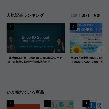
人気記事ランキング
日別
週別
月別
1
2
[基礎編]其の参 Endo IQ式 経口挿入法 土肥
第2回「野中塾 2026」録画映
統（京都府立医科大学消化器内科学）
（2026/07/29 19:00～開催）
いま売れている商品
1
2
3