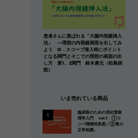
患者さんに喜ばれる「大腸内視鏡挿入
法」 ―理想の内視鏡画面を出してみ
よう Ⅲ．スコープ挿入時にポイント
となる関門とそこでの理想の画面の出
し方 第1、2関門 鈴木康元（松島病
院）
いま売れている商品
臨床医のための消化管病
1
理学入門 vol.1 ①リ
ンパ増殖性疾患／②胃の
正常粘膜…