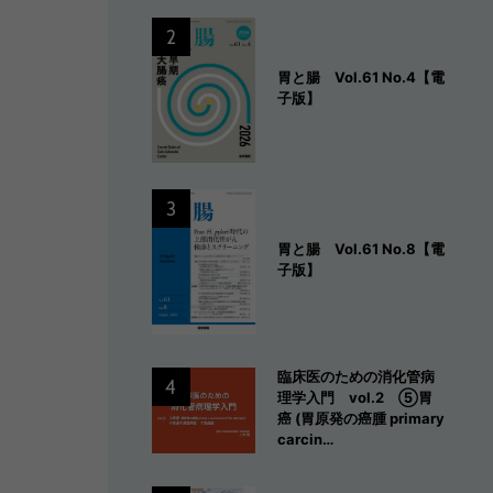
2
胃と腸 Vol.61 No.4【電
子版】
3
胃と腸 Vol.61 No.8【電
子版】
臨床医のための消化管病
4
理学入門 vol.2 ⑤胃
癌 (胃原発の癌腫 primary
carcin…