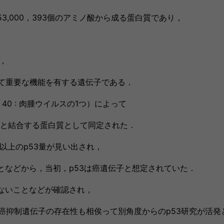
3,000，393個のアミノ酸から成る蛋白質であり，
，
めて重要な機能を有する遺伝子である．
us 40 : 肉腫ウイルスの1つ）によって
抗原と結合する蛋白質として同定された．
倍以上のp53量が見い出され，
となどから，当初，p53は癌遺伝子と想定されていた．
ないことなどが確認され，
癌抑制遺伝子の存在性も相俟って別角度からのp53研究が活発