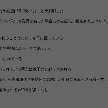
た変異型p53であったことが判明した．
p53の欠失や変異があった場合にのみ癌化が促進されるという
識されることとなり，今日に至っている．
学的手法によるべきであるが，
用されている．
用いられている背景は以下のとおりとされる．
ため，免疫組織化学的染色での同定が困難であるとされる一方，
蓄積されるp53量が多くなり，