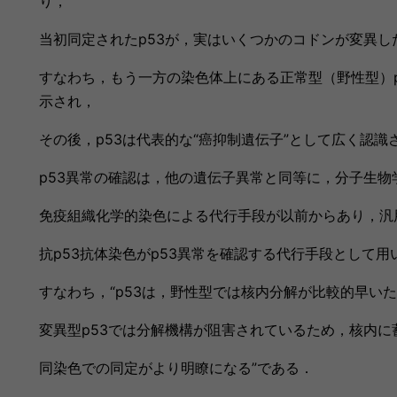
り，
当初同定されたp53が，実はいくつかのコドンが変異し
すなわち，もう一方の染色体上にある正常型（野性型）
示され，
その後，p53は代表的な“癌抑制遺伝子”として広く認
p53異常の確認は，他の遺伝子異常と同等に，分子生物
免疫組織化学的染色による代行手段が以前からあり，汎
抗p53抗体染色がp53異常を確認する代行手段として
すなわち，“p53は，野性型では核内分解が比較的早い
変異型p53では分解機構が阻害されているため，核内に
同染色での同定がより明瞭になる”である．