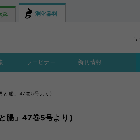
消化器科
内科
集
ウェビナー
新刊情報
「胃と腸」47巻5号より)
胃と腸」47巻5号より)