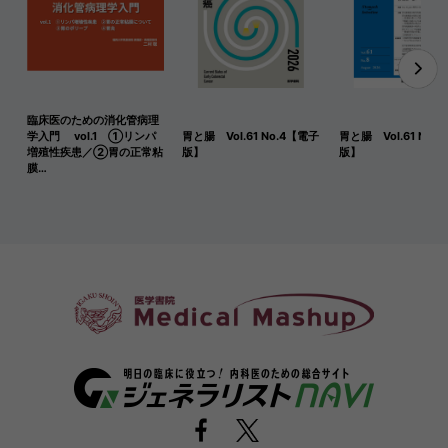
臨床医のための消化管病理
学入門 vol.1 ①リンパ
胃と腸 Vol.61 No.4【電子
胃と腸 Vol.61 No.
増殖性疾患／②胃の正常粘
版】
版】
膜…