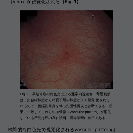
（vein）が視覚化される
（Fig. 1）
．
Fig. 1 早期胃癌の白色光による通常内視鏡像．背景粘膜
は，集合細静脈から粘膜下層の静脈がよく視覚 化されて
いるので，萎縮性胃炎を伴った慢性胃炎と診断できる．癌
巣に一致してこれらの血管像（vascular pattern）が消失
している所見は癌の存在診断・境界診断に有用である．
標準的な白色光で視覚化されるvascular patternは，