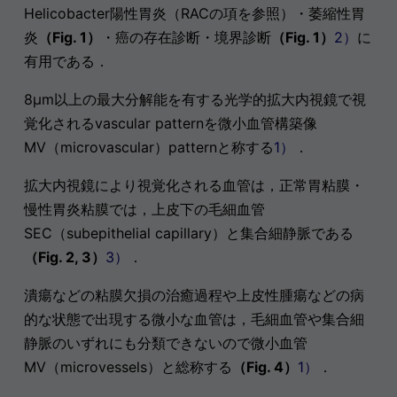
Helicobacter陽性胃炎（RACの項を参照）・萎縮性胃
炎
（Fig. 1）
・癌の存在診断・境界診断
（Fig. 1）
2）
に
有用である．
8μm以上の最大分解能を有する光学的拡大内視鏡で視
覚化されるvascular patternを微小血管構築像
MV（microvascular）patternと称する
1）
．
拡大内視鏡により視覚化される血管は，正常胃粘膜・
慢性胃炎粘膜では，上皮下の毛細血管
SEC（subepithelial capillary）と集合細静脈である
（Fig. 2, 3）
3）
．
潰瘍などの粘膜欠損の治癒過程や上皮性腫瘍などの病
的な状態で出現する微小な血管は，毛細血管や集合細
静脈のいずれにも分類できないので微小血管
MV（microvessels）と総称する
（Fig. 4）
1）
．