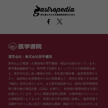
運営会社：株式会社医学書院
医学および看護・介護領域の専門書籍・雑誌の出版を行っています。
医学書籍編集部では、医学界で活躍するトップクラスの執筆陣を揃
え、毎年200点に及ぶ書籍を刊行。学生用の教科書、臨床実習用テキ
スト、臨床医の生涯教育のための実践書など、時代を先取りする内容
で幅広い支持を得ています。また医学雑誌部では、国内の医学関連領
域で最大級の雑誌点数（23誌）を発行し、各領域の最新知見を読者に
お届けしています。さらに看護出版部は看護・介護領域のフレッシュ
な情報提供にとどまらず、現場の生の声を紙面に反映し、臨床現場で
活躍中の方々に真に役立つ実践的な書籍・雑誌づくりを心がけていま