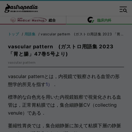
総合
臨床内科
トップ
用語集
vascular pattern (ガストロ用語集 2023 「胃と腸」47巻5号より)
vascular pattern (ガストロ用語集 2023
「胃と腸」47巻5号より)
vascular pattern
vascular patternとは，内視鏡で観察される血管の形
態学的所見を指す
1）
．
標準的な白色光を用いた内視鏡観察で視覚化される血
管は，正常胃粘膜では，集合細静脈CV（collecting
venule）である．
萎縮性胃炎では，集合細静脈に加えて粘膜下層の静脈