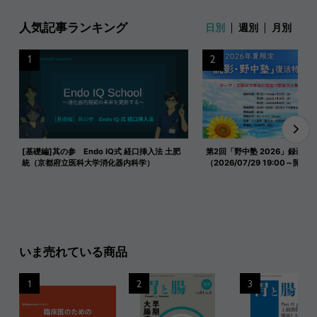
人気記事ランキング
日別
週別
月別
1
2
[基礎編]其の参 Endo IQ式 経口挿入法 土肥
第2回「野中塾 2026」録画映
統（京都府立医科大学消化器内科学）
（2026/07/29 19:00～開催）
いま売れている商品
1
2
3