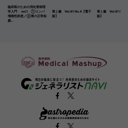
臨床医のための消化管病理
学入門 vol.1 ①リンパ
胃と腸 Vol.61 No.4【電子
胃と腸 Vol.61 No.
増殖性疾患／②胃の正常粘
版】
版】
膜…