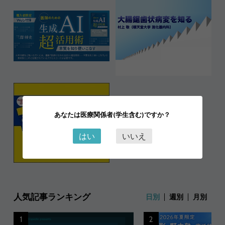
あなたは医療関係者(学生含む)ですか？
はい
いいえ
人気記事ランキング
日別
週別
月別
1
2