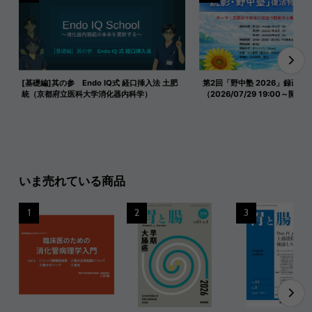
[基礎編]其の参 Endo IQ式 経口挿入法 土肥
第2回「野中塾 2026」録画映
統（京都府立医科大学消化器内科学）
（2026/07/29 19:00～開催）
いま売れている商品
1
2
3