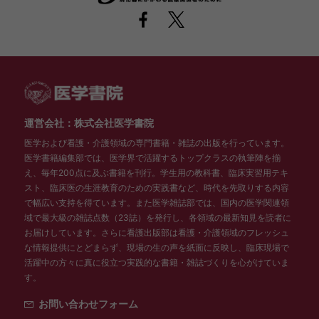
運営会社：株式会社医学書院
医学および看護・介護領域の専門書籍・雑誌の出版を行っています。
医学書籍編集部では、医学界で活躍するトップクラスの執筆陣を揃
え、毎年200点に及ぶ書籍を刊行。学生用の教科書、臨床実習用テキ
スト、臨床医の生涯教育のための実践書など、時代を先取りする内容
で幅広い支持を得ています。また医学雑誌部では、国内の医学関連領
域で最大級の雑誌点数（23誌）を発行し、各領域の最新知見を読者に
お届けしています。さらに看護出版部は看護・介護領域のフレッシュ
な情報提供にとどまらず、現場の生の声を紙面に反映し、臨床現場で
活躍中の方々に真に役立つ実践的な書籍・雑誌づくりを心がけていま
す。
お問い合わせフォーム