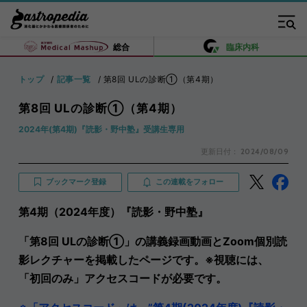
総合
臨床内科
トップ
記事一覧
第8回 ULの診断①（第4期）
第8回 ULの診断①（第4期）
2024年(第4期)『読影・野中塾』受講生専用
更新日付：
2024/08/09
ブックマーク登録
この連載をフォロー
第4期（2024年度）『読影・野中塾』
「第8回 ULの診断①」の講義録画動画とZoom個別読
影レクチャーを掲載したページです。※視聴には、
「初回のみ」アクセスコードが必要です。