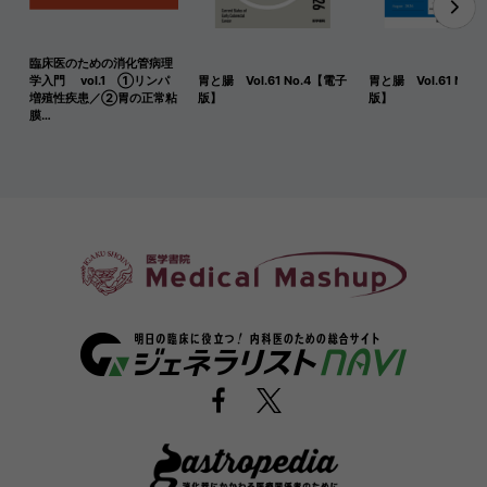
臨床医のための消化管病理
学入門 vol.1 ①リンパ
胃と腸 Vol.61 No.4【電子
胃と腸 Vol.61 No.
増殖性疾患／②胃の正常粘
版】
版】
膜…