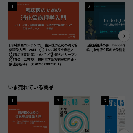
1
2
[有料動画コンテンツ] 臨床医のための消化管
[基礎編]其の参 Endo IQ式 
病理学入門 vol.1 ①リンパ増殖性疾患／
統（京都府立医科大学消化器内
②胃の正常粘膜について／③胃のポリープ／
④胃炎 二村 聡（福岡大学筑紫病院病理部・
病理診断科）（GAS20260716-1）
いま売れている商品
1
2
3