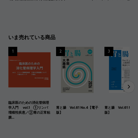
いま売れている商品
1
2
3
臨床医のための消化管病理
学入門 vol.1 ①リンパ
胃と腸 Vol.61 No.4【電子
胃と腸 Vol.61 No.
増殖性疾患／②胃の正常粘
版】
版】
膜…