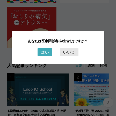
あなたは医療関係者(学生含む)ですか？
はい
いいえ
人気記事ランキング
日別
週別
月別
1
2
[基礎編]其の参 Endo IQ式 経口挿入法 土肥
第2回「野中塾 2026」録画映
統（京都府立医科大学消化器内科学）
（2026/07/29 19:00～開催）