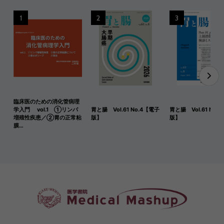
1
2
3
臨床医のための消化管病理
学入門 vol.1 ①リンパ
胃と腸 Vol.61 No.4【電子
胃と腸 Vol.61 No.
増殖性疾患／②胃の正常粘
版】
版】
膜…