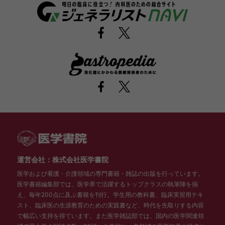
運営会社：株式会社医学書院
医学および看護・介護領域の専門書籍・雑誌の出版を行っています。
医学書籍編集部では、医学界で活躍するトップクラスの執筆陣を揃
え、毎年200点に及ぶ書籍を刊行。学生用の教科書、臨床実習用テキ
スト、臨床医の生涯教育のための実践書など、時代を先取りする内容
で幅広い支持を得ています。また医学雑誌部では、国内の医学関連領