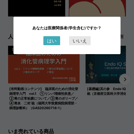
あなたは医療関係者(学生含む)ですか？
人気記事ランキング
日別
週別
月別
はい
いいえ
1
2
[有料動画コンテンツ] 臨床医のための消化管
[基礎編]其の参 Endo IQ式 
病理学入門 vol.1 ①リンパ増殖性疾患／
統（京都府立医科大学消化器内
②胃の正常粘膜について／③胃のポリープ／
④胃炎 二村 聡（福岡大学筑紫病院病理部・
病理診断科）（GAS20260716-1）
いま売れている商品