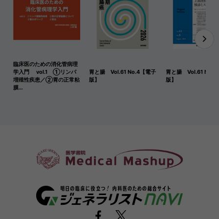
臨床医のための消化管病理
学入門 vol.1 ①リンパ
胃と腸 Vol.61 No.4【電子
胃と腸 Vol.61 No.
増殖性疾患／②胃の正常粘
版】
版】
膜…