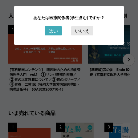
人気記事ランキング
日別
週別
月別
あなたは医療関係者(学生含む)ですか？
1
2
はい
いいえ
[有料動画コンテンツ] 臨床医のための消化管
[基礎編]其の参 Endo IQ式 
病理学入門 vol.1 ①リンパ増殖性疾患／
統（京都府立医科大学消化器内
②胃の正常粘膜について／③胃のポリープ／
④胃炎 二村 聡（福岡大学筑紫病院病理部・
病理診断科）（GAS20260716-1）
いま売れている商品
1
2
3