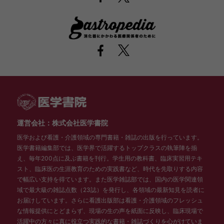
運営会社：株式会社医学書院
医学および看護・介護領域の専門書籍・雑誌の出版を行っています。
医学書籍編集部では、医学界で活躍するトップクラスの執筆陣を揃
え、毎年200点に及ぶ書籍を刊行。学生用の教科書、臨床実習用テキ
スト、臨床医の生涯教育のための実践書など、時代を先取りする内容
で幅広い支持を得ています。また医学雑誌部では、国内の医学関連領
域で最大級の雑誌点数（23誌）を発行し、各領域の最新知見を読者に
お届けしています。さらに看護出版部は看護・介護領域のフレッシュ
な情報提供にとどまらず、現場の生の声を紙面に反映し、臨床現場で
活躍中の方々に真に役立つ実践的な書籍・雑誌づくりを心がけていま