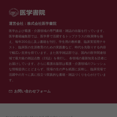
運営会社：株式会社医学書院
医学および看護・介護領域の専門書籍・雑誌の出版を行っています。
医学書籍編集部では、医学界で活躍するトップクラスの執筆陣を揃
え、毎年200点に及ぶ書籍を刊行。学生用の教科書、臨床実習用テキ
スト、臨床医の生涯教育のための実践書など、時代を先取りする内容
で幅広い支持を得ています。また医学雑誌部では、国内の医学関連領
域で最大級の雑誌点数（23誌）を発行し、各領域の最新知見を読者に
お届けしています。さらに看護出版部は看護・介護領域のフレッシュ
な情報提供にとどまらず、現場の生の声を紙面に反映し、臨床現場で
活躍中の方々に真に役立つ実践的な書籍・雑誌づくりを心がけていま
す。
お問い合わせフォーム