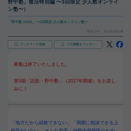
野中塾」復活特別編 〜3回限定 少人数オンライ
ン塾〜）
「野中塾 2026」〜3回限定 少人数オンライン塾〜
更新日付：
2026/06/18
ブックマーク登録
この連載をフォロー
募集は終了いたしました。
第5期「読影・野中塾」（2027年開催）をお楽し
みに！
「地方だから経験できない」「周囲に相談できる上
級医がいない」 そんな若手・中堅内視鏡医のため