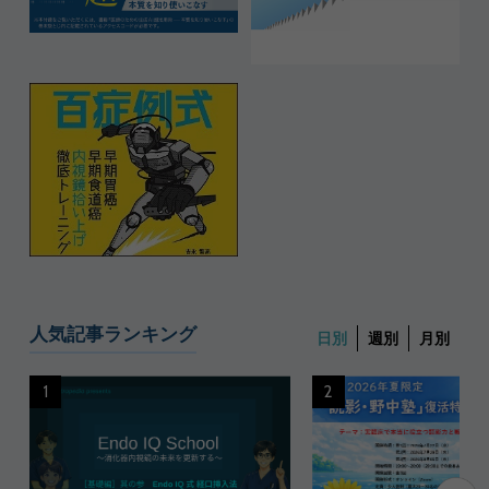
人気記事ランキング
日別
週別
月別
1
2