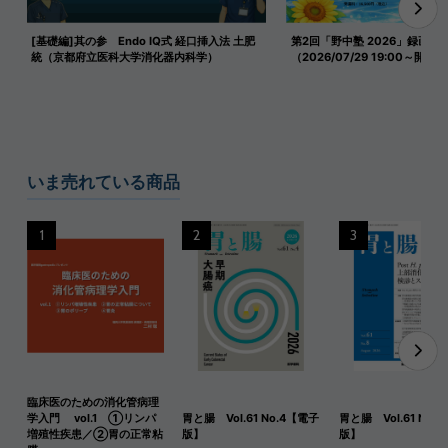
[基礎編]其の参 Endo IQ式 経口挿入法 土肥
第2回「野中塾 2026」録画映
統（京都府立医科大学消化器内科学）
（2026/07/29 19:00～開催）
いま売れている商品
1
2
3
臨床医のための消化管病理
学入門 vol.1 ①リンパ
胃と腸 Vol.61 No.4【電子
胃と腸 Vol.61 No.
増殖性疾患／②胃の正常粘
版】
版】