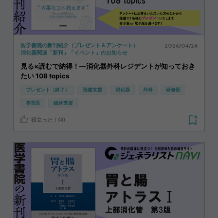
2026/04/24
医学書院の新刊紹介（プレゼント＆アンケート）
消化器関連「新刊」「イベント」のお知らせ
見る×読むで納得！―消化器外科レジデントが知っておき
たい 108 topics
プレゼント（終了）
読書支援
消化器
外科
研修医
専攻医
臨床支援
役立った！(4)