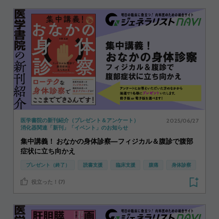
2025/06/27
医学書院の新刊紹介（プレゼント＆アンケート）
消化器関連「新刊」「イベント」のお知らせ
集中講義！ おなかの身体診察―フィジカル＆腹診で腹部
症状に立ち向かえ
プレゼント（終了）
読書支援
臨床支援
腹痛
身体診察
役立った！(7)