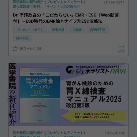
2026/02/27
医学書院の新刊紹介（プレゼント＆アンケート）
消化器関連「新刊」「イベント」のお知らせ
Dr. 平澤欣吾の「こだわらない」EMR・ESD［Web動画
付］－ESD時代のEMR論とナイフ別ESD攻略法
プレゼント（終了）
読書支援
消化器
内視鏡手術
臨床支援
役立った！(6)
2025/10/24
医学書院の新刊紹介（プレゼント＆アンケート）