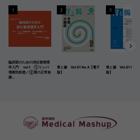
1
2
3
臨床医のための消化管病理
学入門 vol.1 ①リンパ
胃と腸 Vol.61 No.4【電子
胃と腸 Vol.61 No.
増殖性疾患／②胃の正常粘
版】
版】
膜…