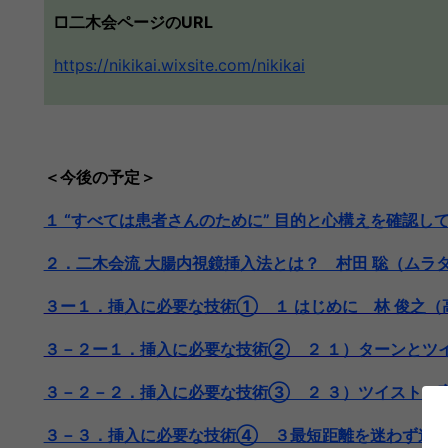
□二木会ページのURL
https://nikikai.wixsite.com/nikikai
＜今後の予定＞
１ “すべては患者さんのために” 目的と心構えを確認
２．二木会流 大腸内視鏡挿入法とは？ 村田 聡（ム
３ー１．挿入に必要な技術① １ はじめに 林 俊之（
３－２ー１．挿入に必要な技術② ２ １）ターンとツイ
３－２－２．挿入に必要な技術③ ２ ３）ツイストの
３－３．挿入に必要な技術④ ３最短距離を迷わず進も