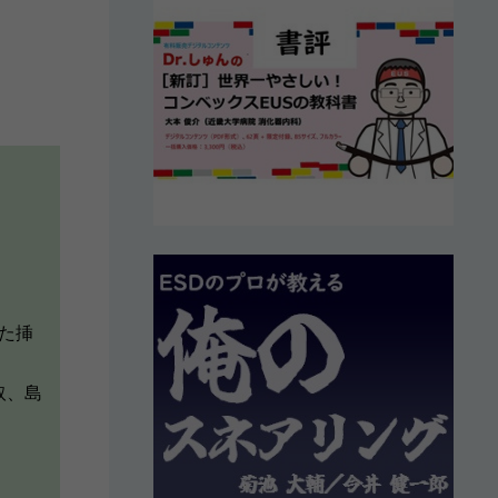
た挿
取、島