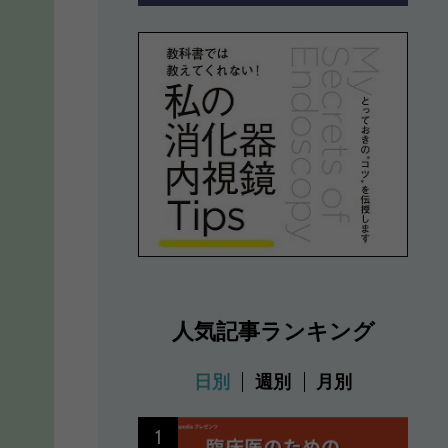
人気記事ランキング
日別
週別
月別
1