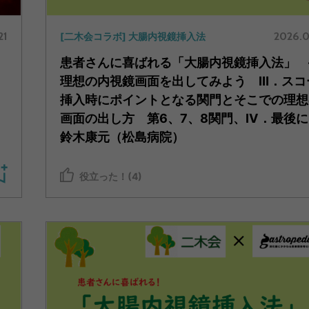
21
2026.0
[二木会コラボ] 大腸内視鏡挿入法
患者さんに喜ばれる「大腸内視鏡挿入法」 
理想の内視鏡画面を出してみよう Ⅲ．スコ
挿入時にポイントとなる関門とそこでの理想
画面の出し方 第6、7、8関門、Ⅳ．最後
鈴木康元（松島病院）
役立った！(4)