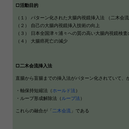
□活動目的
（１） パターン化された大腸内視鏡挿入法 （二木会
（２） 自己の大腸内視鏡挿入技術の向上
（３） 日本全国津々浦々への質の高い大腸内視鏡検査
（４） 大腸癌死亡の減少
□二木会流挿入法
直腸から盲腸までの挿入法がパターン化されていて、
・軸保持短縮法（
ホールド法
）
・ループ形成解除法（
ループ法
）
これらの融合が「
二木会流
」である