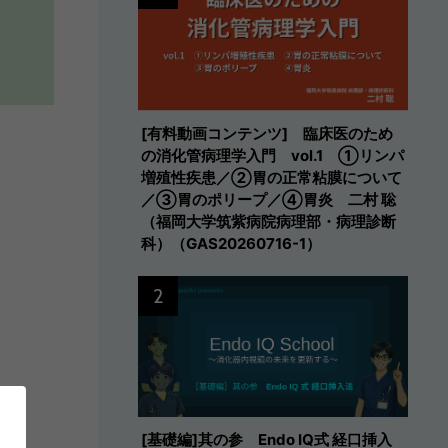
[有料動画コンテンツ] 臨床医のため
の消化管病理学入門 vol.1 ①リンパ
増殖性疾患／②胃の正常粘膜について
／③胃のポリープ／④胃炎 二村 聡
（福岡大学筑紫病院病理部・病理診断
科）（GAS20260716-1）
2
[基礎編]其の参 Endo IQ式 経口挿入