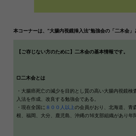
本コーナーは、”大腸内視鏡挿入法”勉強会の「二木会」と「
【ご存じない方のために】二木会の基本情報です。
□二木会とは
・大腸癌死亡の減少を目的とし質の高い大腸内視鏡検査（tota
入法を作成、改良する勉強会である。
・現在全国に
８００人以上
の会員がおり、北海道、青
根、福岡、大分、鹿児島、沖縄の16支部組織があり年