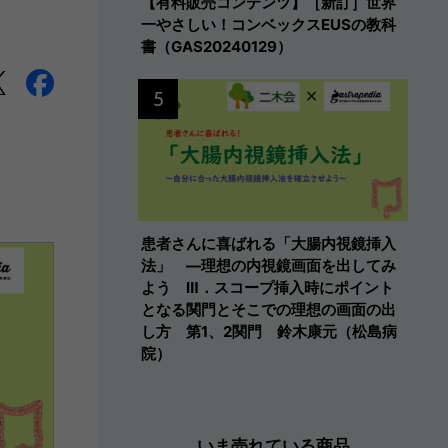
【有料販売コンテンツ】［新訂］世界
一やさしい！コンベックスEUSの教科
書（GAS20240129）
5
患者さんに喜ばれる「大腸内視鏡挿入
法」 ―理想の内視鏡画面を出してみ
よう Ⅲ．スコープ挿入時にポイント
となる関門とそこでの理想の画面の出
し方 第1、2関門 鈴木康元（松島病
院）
いま売れている商品