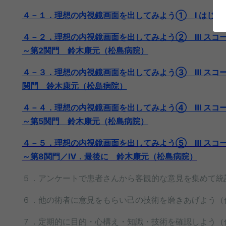
４－１．理想の内視鏡画面を出してみよう① Ⅰ はじめ
４－２．理想の内視鏡画面を出してみよう② Ⅲ スコ
～第2関門 鈴木康元（松島病院）
４－３．理想の内視鏡画面を出してみよう③ Ⅲ スコ
関門 鈴木康元（松島病院）
４－４．理想の内視鏡画面を出してみよう④ Ⅲ スコ
～第5関門 鈴木康元（松島病院）
４－５．理想の内視鏡画面を出してみよう⑤ Ⅲ スコ
～第8関門／Ⅳ．最後に 鈴木康元（松島病院）
５．アンケートで患者さんから客観的な意見を集めて統
６．他の術者に意見をもらい己の技術を磨きあげよう（
７．定期的に目的・心構え・知識・技術を確認しよう（