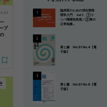
臨床医のための消化管病
1
4.24
理学入門 vol.1 ①リ
ンパ増殖性疾患／②胃の
―
正常粘膜…
ープ
の
2
に
胃と腸 Vol.61 No.4【電
子版】
3
胃と腸 Vol.61 No.8【電
子版】