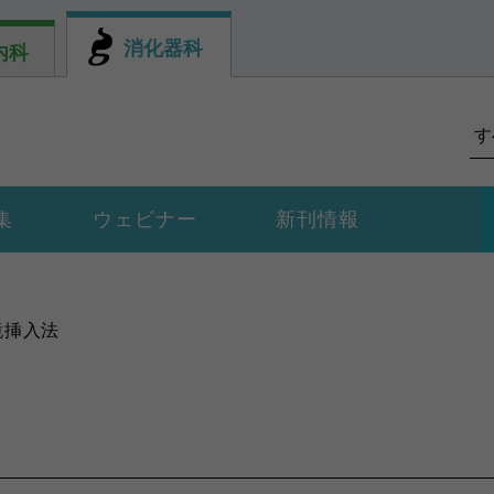
消化器科
内科
集
ウェビナー
新刊情報
鏡挿入法