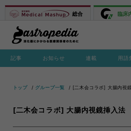
総合
臨床
記事
お知らせ
連載
用語
トップ
グループ一覧
[二木会コラボ] 大腸内視
[二木会コラボ] 大腸内視鏡挿入法