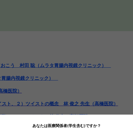
しておこう 村田 聡（ムラタ胃腸内視鏡クリニック）
ラタ胃腸内視鏡クリニック）
高橋医院）
スト、２）ツイストの概念 林 俊之 先生（高橋医院）
実際、４）やじろべえ 林 俊之（高橋医院）
あなたは医療関係者(学生含む)ですか？
う！ 林 俊之（高橋医院）